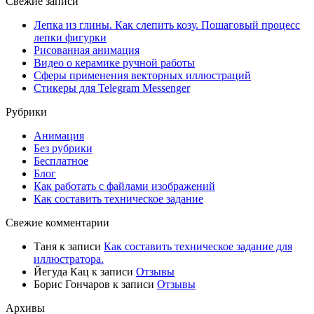
Свежие записи
Лепка из глины. Как слепить козу. Пошаговый процесс
лепки фигурки
Рисованная анимация
Видео о керамике ручной работы
Сферы применения векторных иллюстраций
Стикеры для Telegram Messenger
Рубрики
Анимация
Без рубрики
Бесплатное
Блог
Как работать с файлами изображений
Как составить техническое задание
Свежие комментарии
Таня
к записи
Как составить техническое задание для
иллюстратора.
Йегуда Кац
к записи
Отзывы
Борис Гончаров
к записи
Отзывы
Архивы