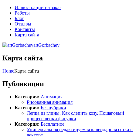
Иллюстрации на заказ
Работы
Блог
Отзывы
Контакты
Карта сайта
artGorbachev
Карта сайта
Home
Карта сайта
Публикации
Категория:
Анимация
Рисованная анимация
Категория:
Без рубрики
Лепка из глины. Как слепить козу. Пошаговый
процесс лепки фигурки
Категория:
Бесплатное
Универсальная редактируемая календарная сетка в
векторе.