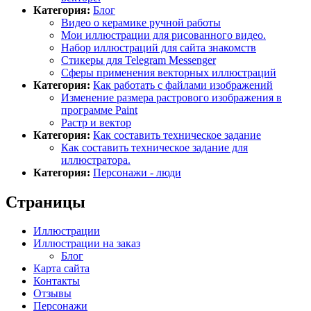
Категория:
Блог
Видео о керамике ручной работы
Мои иллюстрации для рисованного видео.
Набор иллюстраций для сайта знакомств
Стикеры для Telegram Messenger
Сферы применения векторных иллюстраций
Категория:
Как работать с файлами изображений
Изменение размера растрового изображения в
программе Paint
Растр и вектор
Категория:
Как составить техническое задание
Как составить техническое задание для
иллюстратора.
Категория:
Персонажи - люди
Страницы
Иллюстрации
Иллюстрации на заказ
Блог
Карта сайта
Контакты
Отзывы
Персонажи