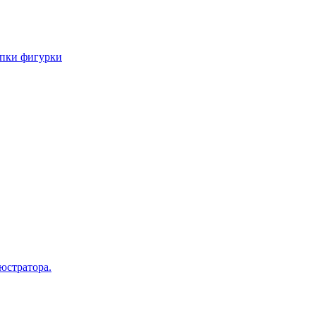
епки фигурки
юстратора.