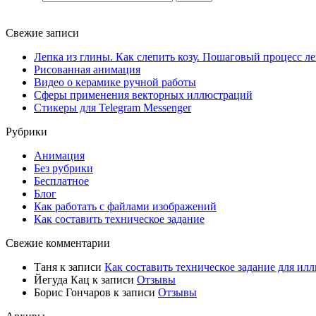
Свежие записи
Лепка из глины. Как слепить козу. Пошаговый процесс л
Рисованная анимация
Видео о керамике ручной работы
Сферы применения векторных иллюстраций
Стикеры для Telegram Messenger
Рубрики
Анимация
Без рубрики
Бесплатное
Блог
Как работать с файлами изображений
Как составить техническое задание
Свежие комментарии
Таня
к записи
Как составить техническое задание для илл
Йегуда Кац
к записи
Отзывы
Борис Гончаров
к записи
Отзывы