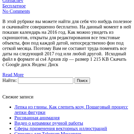
Gorbachev
Бесплатное
No Comments
В этой рубрике вы можете найти для себя что нибудь полезное
и скачивайте совершенно бесплатно. На данный момент в ней
показан календарь на 2016 год. Как можно увидеть из
скриншотов, открыты для редактирования все текстовые
объекты, фон под каждой датой, непосредственно фон под
сеткой месяца. Поэтому Вам не составит труда поменять все
даты на следующий 2017 год или любой другой. Исходный
файл в формате ai cs4 Архив zip — размер 1 215 KB Скачать
с Google диск Яндекс Диск
Read More
Найти:
Свежие записи
Лепка из глины. Как слепить козу. Пошаговый процесс
лепки фигурки
Рисованная анимация
Видео о керамике ручной работы
Сферы применения векторных иллюстраций
Стикеры для Telegram Messenger