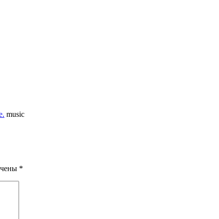
е.
music
ечены
*